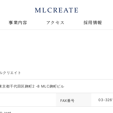
事業内容
アクセス
採用情報
建築設計事業
住宅事業
オフィスビル事業
新築戸建分譲事業
土地分譲事業
不動産コンサルタント業
リノベーション事業
ルクリエイト
東京都千代田区麹町2 -8 MLC麹町ビル
03-326
FAX番号