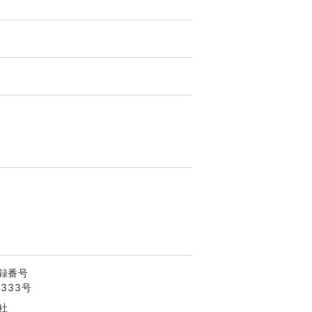
録番号
333号
社